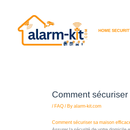
Skip
to
content
HOME SECURIT
Comment sécuriser 
/
FAQ
/ By
alarm-kit.com
Comment sécuriser sa maison efficac
Assurer la sécurité de votre domicile 