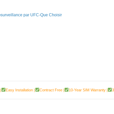
éosurveillance par UFC-Que Choisir
|
Easy Installation |
Contract Free |
10-Year SIM Warranty |
3