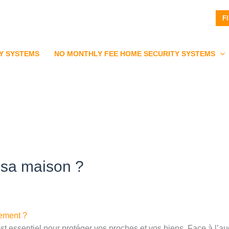
F
Y SYSTEMS
NO MONTHLY FEE HOME SECURITY SYSTEMS
sa maison ?
ement ?
est essentiel pour protéger vos proches et vos biens. Face à l’a