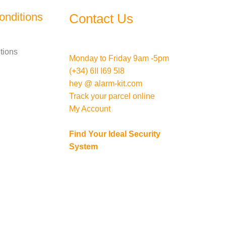
onditions
Contact Us
tions
Monday to Friday 9am -5pm
(+34) 6II I69 5l8
hey @ alarm-kit.com
Track your parcel online
My Account
Find Your Ideal Security
System