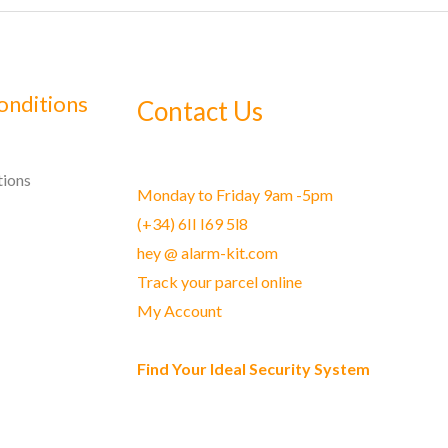
onditions
Contact Us
tions
Monday to Friday 9am -5pm
(+34) 6II I69 5l8
hey @ alarm-kit.com
Track your parcel online
My Account
Find Your Ideal Security System