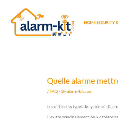
Skip
to
content
HOME SECURITY 
Quelle alarme mettre
/
FAQ
/ By
alarm-kit.com
Les différents types de systèmes d’alar
Il existe principalement deux catégorie