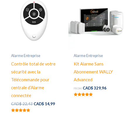
Alarme Entreprise
Alarme Entreprise
Contrôle total de votre
Kit Alarme Sans
sécurité avec la
Abonnement WALLY
Télécommande pour
Advanced
centrale d’Alarme
CAD$
329,96
FROM:
connectée
Rated
Original
Current
5.00
CAD$
22,43
CAD$
14,99
out of 5
price
price
was:
is:
Rated
CAD$ 22,43.
CAD$ 14,99.
4.86
out of 5