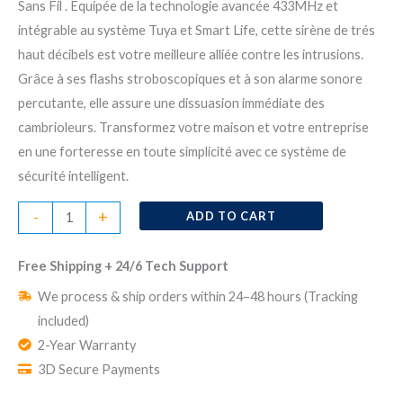
Sans Fil . Équipée de la technologie avancée 433MHz et
intégrable au système Tuya et Smart Life, cette sirène de trés
haut décibels est votre meilleure alliée contre les intrusions.
Grâce à ses flashs stroboscopiques et à son alarme sonore
percutante, elle assure une dissuasion immédiate des
cambrioleurs. Transformez votre maison et votre entreprise
en une forteresse en toute simplicité avec ce système de
sécurité intelligent.
Sirène
-
+
ADD TO CART
Extérieure
Sans
Free Shipping + 24/6 Tech Support
Fil
We process & ship orders within 24–48 hours (Tracking
Puissante
included)
–
2-Year Warranty
Sécurité
3D Secure Payments
Maison