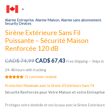
Alarme Entreprise
,
Alarme Maison
,
Alarme sans abonnement
,
Security Devices
Sirène Extérieure Sans Fil
Puissante – Sécurité Maison
Renforcée 120 dB
Original
Current
CAD$
74,99
CAD$
67,43
Free Shipping — Ships in
price
price
24–48 hours with tracking
(
1
customer review)
was:
is:
Rated
1
5.00
Protection Maximale avec la Sirène d’Extérieure Sans Fil
out of 5
CAD$ 74,99.
CAD$ 67,43.
based on
Sécurité Renforcée pour Votre Maison et votre Entreprise
customer
rating
Protégez votre domicile et vos locaux avec la Sirène Extérieure