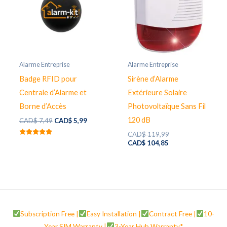
Alarme Entreprise
Alarme Entreprise
Badge RFID pour
Sirène d’Alarme
Centrale d’Alarme et
Extérieure Solaire
Borne d’Accès
Photovoltaïque Sans Fil
120 dB
Original
Current
CAD$
7,49
CAD$
5,99
price
price
Original
CAD$
119,99
was:
is:
Rated
Current
price
CAD$
104,85
CAD$ 7,49.
CAD$ 5,99.
5.00
price
was:
out of 5
is:
CAD$ 119,99.
CAD$ 104,85.
Subscription Free |
Easy Installation |
Contract Free |
10-
Year SIM Warranty |
3-Year Hub Warranty*