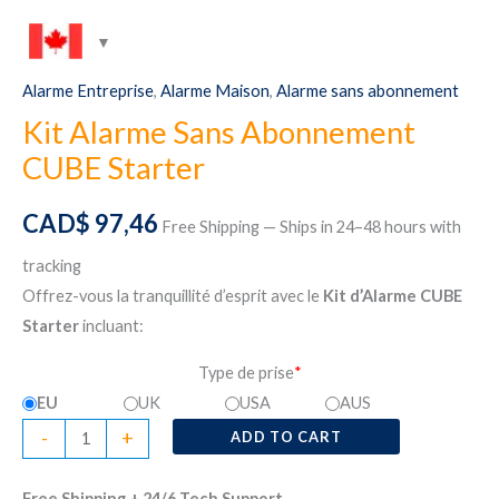
Alarme Entreprise
,
Alarme Maison
,
Alarme sans abonnement
Kit Alarme Sans Abonnement
CUBE Starter
CAD$
97,46
Free Shipping — Ships in 24–48 hours with
tracking
Offrez-vous la tranquillité d’esprit avec le
Kit d’Alarme CUBE
Starter
incluant:
Type de prise
*
EU
UK
USA
AUS
Kit
-
+
ADD TO CART
Alarme
Sans
Free Shipping + 24/6 Tech Support