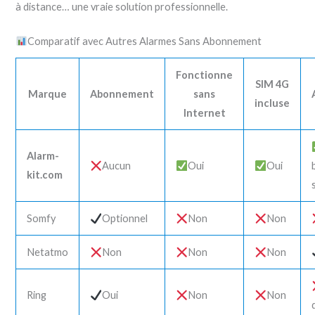
à distance… une vraie solution professionnelle.
Comparatif avec Autres Alarmes Sans Abonnement
Fonctionne
SIM 4G
Marque
Abonnement
sans
incluse
Internet
Alarm-
Aucun
Oui
Oui
kit.com
Somfy
Optionnel
Non
Non
Netatmo
Non
Non
Non
Ring
Oui
Non
Non