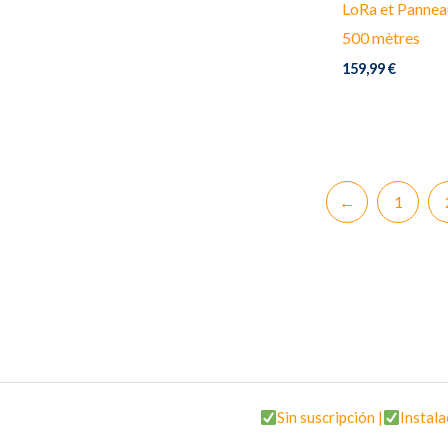
LoRa et Panneau
500 mètres
159,99
€
←
1
Sin suscripción |
Instala