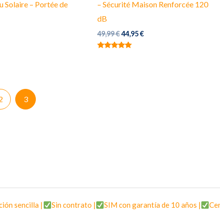
 Solaire – Portée de
– Sécurité Maison Renforcée 120
dB
El
El
49,99
€
44,95
€
precio
precio
original
actual
Valorado con
era:
es:
5.00
de 5
49,99 €.
44,95 €.
2
3
ción sencilla |
Sin contrato |
SIM con garantía de 10 años |
Cen