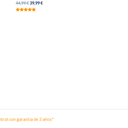
El
El
44,99
€
39,99
€
precio
precio
original
actual
Valorado con
era:
es:
5.00
de 5
44,99 €.
39,99 €.
tral con garantía de 3 años*