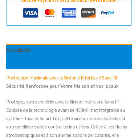
Secure Payments with 3D Secure Protection
centrale
d'Alarme
cantidad
Descripción
Valoraciones (0)
Protection Maximale avec la Sirène d’Intérieure Sans Fil
Sécurité Renforcée pour Votre Maison et vos locaux
Protégez votre domicile avec la Sirène Intérieure Sans Fil .
Équipée de la technologie avancée 433MHz et intégrable au
système Tuya et Smart Life, cette sirène de trés décibels est
votre meilleure alliée contre les intrusions. Grâce à ses flashs
stroboscopiques et à son alarme sonore percutante, elle