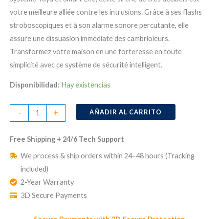
votre meilleure alliée contre les intrusions. Grâce à ses flashs
stroboscopiques et à son alarme sonore percutante, elle
assure une dissuasion immédiate des cambrioleurs.
Transformez votre maison en une forteresse en toute
simplicité avec ce système de sécurité intelligent.
Disponibilidad:
Hay existencias
Protection
-
+
AÑADIR AL CARRITO
Maximale
avec
Free Shipping + 24/6 Tech Support
la
We process & ship orders within 24–48 hours (Tracking
Sirène
included)
d'Intérieure
2-Year Warranty
Sans
3D Secure Payments
Fil
pour