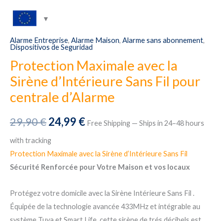
Alarme Entreprise
,
Alarme Maison
,
Alarme sans abonnement
,
Dispositivos de Seguridad
Protection Maximale avec la
Sirène d’Intérieure Sans Fil pour
centrale d’Alarme
El
El
29,90
€
24,99
€
Free Shipping — Ships in 24–48 hours
precio
precio
with tracking
Protection Maximale avec la Sirène d’Intérieure Sans Fil
original
actual
Sécurité Renforcée pour Votre Maison et vos locaux
era:
es:
Protégez votre domicile avec la Sirène Intérieure Sans Fil .
29,90 €.
24,99 €.
Équipée de la technologie avancée 433MHz et intégrable au
système Tuya et Smart Life, cette sirène de trés décibels est