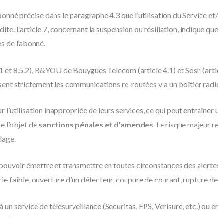
’abonné précise dans le paragraphe 4.3 que l’utilisation du Service 
te. L’article 7, concernant la suspension ou résiliation, indique qu
es de l’abonné.
5.1 et 8.5.2), B&YOU de Bouygues Telecom (article 4.1) et Sosh (ar
ent strictement les communications re-routées via un boîtier radi
utilisation inappropriée de leurs services, ce qui peut entraîner 
e l’objet de
sanctions pénales et d’amendes
. Le risque majeur re
lage.
pouvoir émettre et transmettre en toutes circonstances des alertes 
 faible, ouverture d’un détecteur, coupure de courant, rupture de l
à un service de télésurveillance (Securitas, EPS, Verisure, etc.) ou e