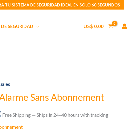
4G
A TU SISTEMA DE SEGURIDAD IDEAL EN SOLO 60 SEGUNDOS
original
actual
pour
era:
es:
Alarme
149,99 €.
99,99 €.
US$
0,00
 DE SEGURIDAD
Sans
Abonnement
cantidad
uales
 Alarme Sans Abonnement
El
€
Free Shipping — Ships in 24–48 hours with tracking
precio
Abonnement