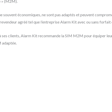
e » (M2M).
que souvent économiques, ne sont pas adaptés et peuvent compromett
 revendeur agréé tel que l’entreprise Alarm Kit avec ou sans forf
s à ses clients, Alarm Kit recommande la SIM M2M pour équiper leurs
M adaptée.