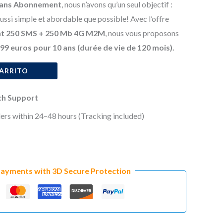
l
actual
Sans Abonnement
, nous n’avons qu’un seul objectif :
ussi simple et abordable que possible! Avec l’offre
es:
t 250 SMS + 250 Mb 4G M2M
, nous vous proposons
€.
99,99 €.
99 euros pour 10 ans (durée de vie de 120 mois).
CARRITO
ech Support
ers within 24–48 hours (Tracking included)
Payments with 3D Secure Protection