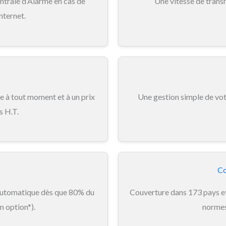
ntrale d’Alarme en cas de
Une vitesse de trans
nternet.
 à tout moment et à un prix
Une gestion simple de vo
s H.T.
Co
automatique dès que 80% du
Couverture dans 173 pays et 
n option*).
normes