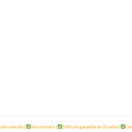
ción sencilla |
Sin contrato |
SIM con garantía de 10 años |
Cen