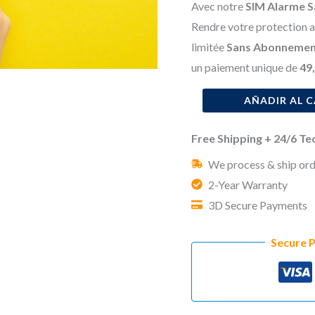
origina
Avec notre
SIM Alarme 
Rendre votre protection a
era:
limitée
Sans Abonnemen
149,99 
un paiement unique de
49,
SIM
AÑADIR AL 
4G
Free Shipping + 24/6 T
pour
Alarme
We process & ship ord
Sans
2-Year Warranty
Abonnement
3D Secure Payments
cantidad
Secure 