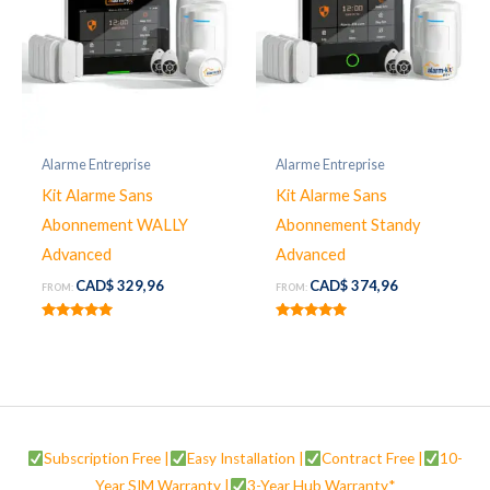
Alarme Entreprise
Alarme Entreprise
Kit Alarme Sans
Kit Alarme Sans
Abonnement WALLY
Abonnement Standy
Advanced
Advanced
CAD$
329,96
CAD$
374,96
FROM:
FROM:
Rated
Rated
5.00
5.00
out of 5
out of 5
Subscription Free |
Easy Installation |
Contract Free |
10-
Year SIM Warranty |
3-Year Hub Warranty*