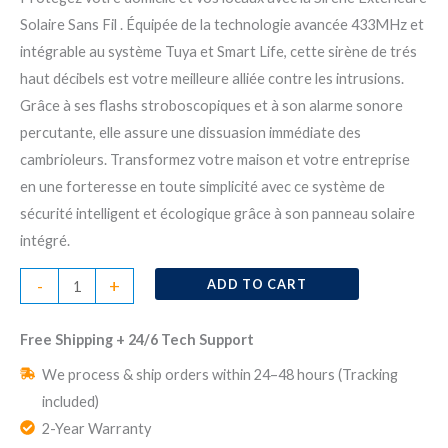
Solaire Sans Fil . Équipée de la technologie avancée 433MHz et
intégrable au système Tuya et Smart Life, cette sirène de trés
haut décibels est votre meilleure alliée contre les intrusions.
Grâce à ses flashs stroboscopiques et à son alarme sonore
percutante, elle assure une dissuasion immédiate des
cambrioleurs. Transformez votre maison et votre entreprise
en une forteresse en toute simplicité avec ce système de
sécurité intelligent et écologique grâce à son panneau solaire
intégré.
Sirène
-
+
ADD TO CART
d’Alarme
Extérieure
Free Shipping + 24/6 Tech Support
Solaire
We process & ship orders within 24–48 hours (Tracking
Photovoltaïque
included)
Sans
2-Year Warranty
Fil