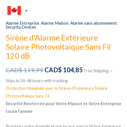
Alarme Entreprise
,
Alarme Maison
,
Alarme sans abonnement
,
Security Devices
Sirène d’Alarme Extérieure
Solaire Photovoltaïque Sans Fil
120 dB
Original
Current
CAD$
119,99
CAD$
104,85
Free Shipping —
price
price
Ships in 24–48 hours with tracking
Protection Maximale avec la Sirène d’Extérieure Solaire
was:
is:
Photovoltaique Sans Fil
CAD$ 119,99.
CAD$ 104,85.
Sécurité Renforcée pour Votre Maison et Votre Entreprise
toute l’année
Protégez votre domicile et vos locaux avec la Sirène Extérieure