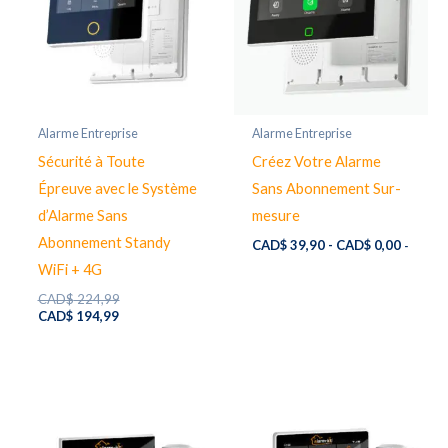
Alarme Entreprise
Alarme Entreprise
Sécurité à Toute
Créez Votre Alarme
Épreuve avec le Système
Sans Abonnement Sur-
d’Alarme Sans
mesure
Abonnement Standy
CAD$
39,90
-
CAD$
0,00
-
WiFi + 4G
Original
CAD$
224,99
Current
price
CAD$
194,99
price
was:
is:
CAD$ 224,99.
CAD$ 194,99.