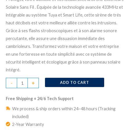
Solaire Sans Fil . Équipée de la technologie avancée 433MHz et
intégrable au système Tuya et Smart Life, cette sirène de trés
haut décibels est votre meilleure alliée contre les intrusions.
Grâce à ses flashs stroboscopiques et à son alarme sonore
percutante, elle assure une dissuasion immédiate des
cambrioleurs. Transformez votre maison et votre entreprise
en une forteresse en toute simplicité avec ce système de
sécurité intelligent et écologique grâce à son panneau solaire
intégré.
Sirène
-
+
ADD TO CART
d’Alarme
Extérieure
Free Shipping + 24/6 Tech Support
Solaire
We process & ship orders within 24–48 hours (Tracking
Photovoltaïque
included)
Sans
2-Year Warranty
Fil