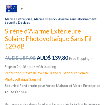
Alarme Entreprise
,
Alarme Maison
,
Alarme sans abonnement
,
Security Devices
Sirène d’Alarme Extérieure
Solaire Photovoltaïque Sans Fil
120 dB
Original
Current
AUD$
159,98
AUD$
139,80
Free Shipping —
price
price
Ships in 24–48 hours with tracking
Protection Maximale avec la Sirène d’Extérieure Solaire
was:
is:
Photovoltaique Sans Fil
AUD$ 159,98.
AUD$ 139,80.
Sécurité Renforcée pour Votre Maison et Votre Entreprise
toute l’année
Protégez votre domicile et vos locaux avec la Sirène Extérieure