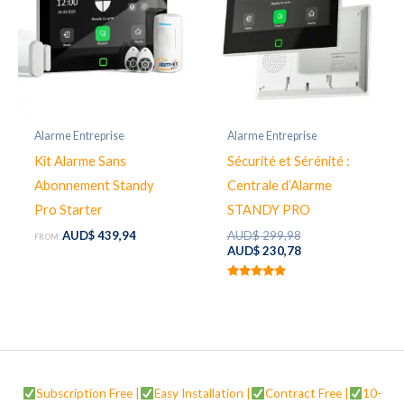
Alarme Entreprise
Alarme Entreprise
Kit Alarme Sans
Sécurité et Sérénité :
Abonnement Standy
Centrale d’Alarme
Pro Starter
STANDY PRO
Original
AUD$
439,94
AUD$
299,98
FROM:
price
Current
AUD$
230,78
was:
price
AUD$ 299,98.
is:
Rated
AUD$ 230,78.
4.80
out of 5
Subscription Free |
Easy Installation |
Contract Free |
10-