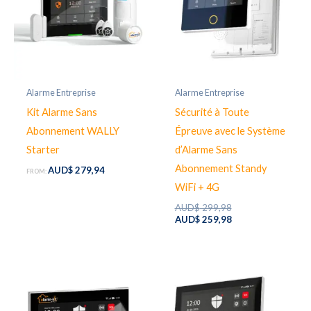
Alarme Entreprise
Alarme Entreprise
Kit Alarme Sans
Sécurité à Toute
Abonnement WALLY
Épreuve avec le Système
Starter
d’Alarme Sans
Abonnement Standy
AUD$
279,94
FROM:
WiFi + 4G
Original
AUD$
299,98
price
Current
AUD$
259,98
was:
price
AUD$ 299,98.
is:
AUD$ 259,98.