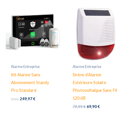
Alarme Entreprise
Alarme Entreprise
Kit Alarme Sans
Sirène d’Alarme
Abonnement Standy
Extérieure Solaire
Pro Standard
Photovoltaïque Sans Fil
120 dB
249,97
€
DESDE:
El
El
79,99
€
69,90
€
precio
precio
original
actual
era:
es:
79,99 €.
69,90 €.