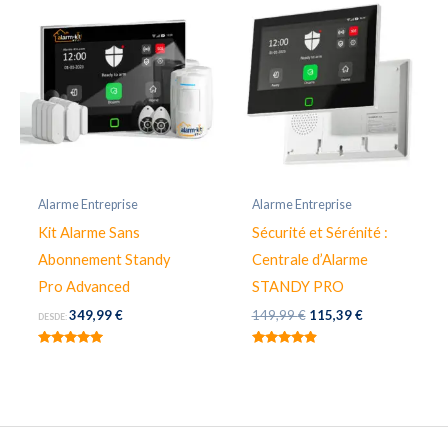
Alarme Entreprise
Alarme Entreprise
Kit Alarme Sans
Sécurité et Sérénité :
Abonnement Standy
Centrale d’Alarme
Pro Advanced
STANDY PRO
El
El
349,99
€
149,99
€
115,39
€
DESDE:
precio
precio
original
actual
Valorado
Valorado
era:
es:
con
con
5.00
4.80
149,99 €.
115,39 €.
de 5
de 5