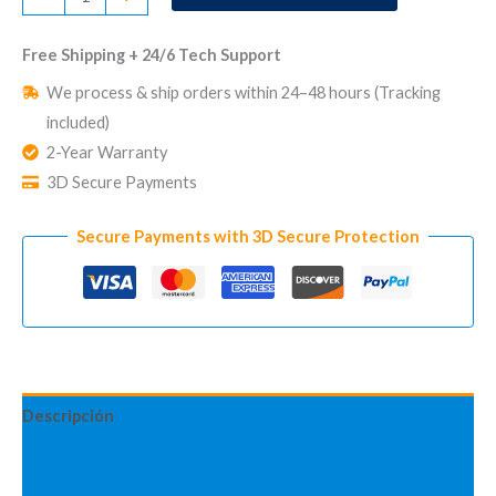
Alarme
Sans
Free Shipping + 24/6 Tech Support
Abonnement
We process & ship orders within 24–48 hours (Tracking
CUBE
included)
Advanced
2-Year Warranty
cantidad
3D Secure Payments
Secure Payments with 3D Secure Protection
Descripción
Información adicional