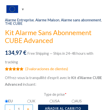
Alarme Entreprise
,
Alarme Maison
,
Alarme sans abonnement
,
THE CUBE
Kit Alarme Sans Abonnement
CUBE Advanced
134,97
€
Free Shipping — Ships in 24–48 hours with
tracking
(
3
valoraciones de clientes)
Valorado
3
Offrez-vous la tranquillité d’esprit avec le
Kit d’Alarme CUBE
con
5.00
de
5 en base
Advanced
incluant:
a
valoraciones
de clientes
Type de prise
*
EU
UK
USA
AUS
Kit
-
+
AÑADIR AL CARRITO