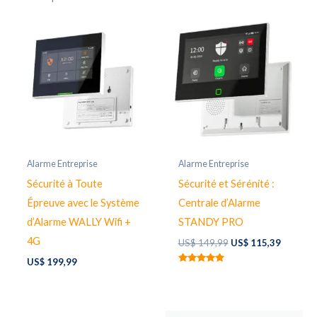
Alarme Entreprise
Alarme Entreprise
Sécurité à Toute
Sécurité et Sérénité :
Épreuve avec le Système
Centrale d’Alarme
d’Alarme WALLY Wifi +
STANDY PRO
4G
Original
Current
US$
149,99
US$
115,39
price
price
US$
199,99
was:
is:
Rated
US$ 149,99.
US$ 115
4.80
out of 5