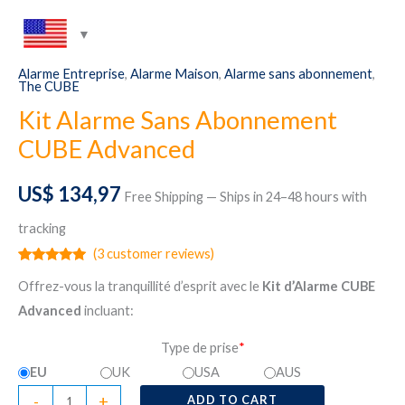
Alarme Entreprise
,
Alarme Maison
,
Alarme sans abonnement
,
The CUBE
Kit Alarme Sans Abonnement
CUBE Advanced
US$
134,97
Free Shipping — Ships in 24–48 hours with
tracking
(
3
customer reviews)
Rated
3
5.00
Offrez-vous la tranquillité d’esprit avec le
Kit d’Alarme CUBE
out of 5
based on
Advanced
incluant:
customer
ratings
Type de prise
*
EU
UK
USA
AUS
Kit
-
+
ADD TO CART