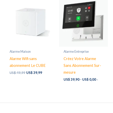
Alarme Maison
Alarme Entreprise
Alarme Wifi sans
Créez Votre Alarme
abonnement Le CUBE
Sans Abonnement Sur-
mesure
Original
Current
US$
49,99
US$
39,99
price
price
US$
39,90
-
US$
0,00
-
was:
is:
US$ 49,99.
US$ 39,99.