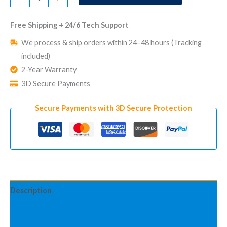
Alarme
Sans
Free Shipping + 24/6 Tech Support
Abonnement
We process & ship orders within 24–48 hours (Tracking
CUBE
included)
Advanced
2-Year Warranty
quantity
3D Secure Payments
Secure Payments with 3D Secure Protection
Description
Additional information