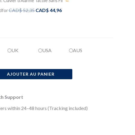
: Clavier d'Alarme Tactile Sans Fil
Le
Le
CAD$
52,35
CAD$
44,96
d
for
prix
prix
initial
actuel
était :
est :
CAD$ 52,35.
CAD$ 44,96.
UK
USA
AUS
AJOUTER AU PANIER
ech Support
ers within 24–48 hours (Tracking included)