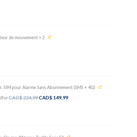
teur de mouvement
× 2
n: SIM pour Alarme Sans Abonnement (SMS + 4G)
Le
Le
CAD$
224,99
CAD$
149,99
d
for
prix
prix
initial
actuel
était :
est :
CAD$ 224,99.
CAD$ 149,99.