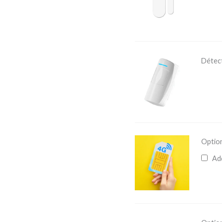
Détec
Optio
Ad