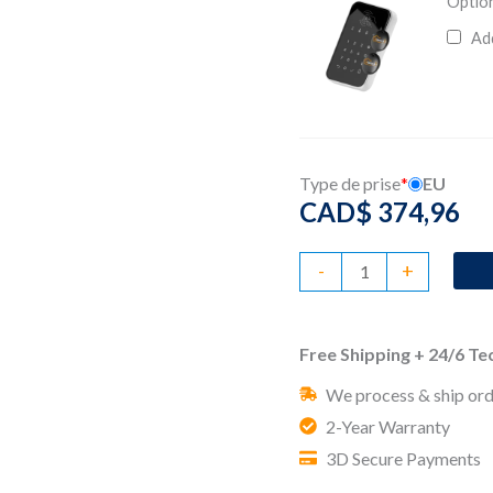
Option
Ad
Type de prise
*
EU
CAD$
374,96
quantité
-
+
de
Kit
Free Shipping + 24/6 T
Alarme
We process & ship ord
Sans
2-Year Warranty
Abonnement
3D Secure Payments
Standy
Pro