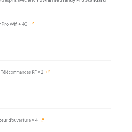
 Pro Wifi + 4G
e Télécommandes RF
× 2
teur d'ouverture
× 4