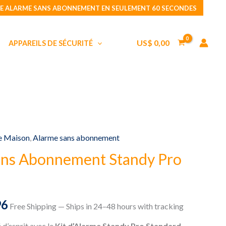
E ALARME SANS ABONNEMENT EN SEULEMENT 60 SECONDES
US$
0,00
APPAREILS DE SÉCURITÉ
e Maison
,
Alarme sans abonnement
ans Abonnement Standy Pro
96
Free Shipping — Ships in 24–48 hours with tracking
 d’esprit avec le
Kit d’Alarme Standy Pro Standard