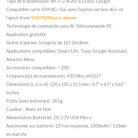
Type de transmission: Wi-Fi 2.4Ghz IEEE802.11b/g/n
Compatible carte SIM 4G: Oui, avec l’option version 4G+ et
l’ajout d’une
SIM M2M pour alarme
Technologie de commande sans fil: Télécommande RF,
Application gratuite
Sirène d’alarme: Intégrée de 115 Décibels
Applications compatibles: Smart Life, Tuya, Google Assistant,
Amazon Alexa
Accessoires compatibles: > 200
Fréquence(s) de transmission: 433 Mhz, eV1527
Dimensions (L x l x H): 120 x 105 x 15.5 mm / 4.7″ x 4.1″ x 0.61″
Inches
Poids (avec batteries): 183 g
Couleur : Blanc et Noir
Alimentation (batterie): DC3.7V USB Micro
Autonomie sur batterie: 12H en moyenne, 1500mAh / 110min
en marche