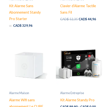
Kit Alarme Sans
Clavier d’Alarme Tactile
Abonnement Standy
Sans Fil
Pro Starter
Le
Le
CAD$
52,35
CAD$
44,96
prix
prix
CAD$
329,96
DE :
initial
actuel
était :
est :
CAD$ 52,35.
CAD$ 4
Alarme Maison
Alarme Entreprise
Alarme Wifi sans
Kit Alarme Standy Pro
abonnement Le CUBE
CAD$
89,90
-
CAD$
0,00
-