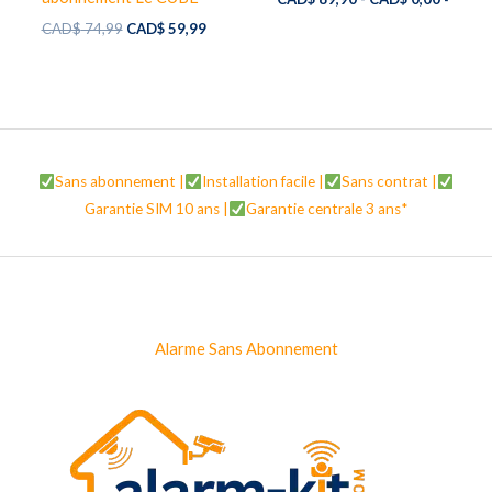
Le
Le
CAD$
74,99
CAD$
59,99
prix
prix
initial
actuel
était :
est :
CAD$ 74,99.
CAD$ 59,99.
Sans abonnement |
Installation facile |
Sans contrat |
Garantie SIM 10 ans |
Garantie centrale 3 ans*
Alarme Sans Abonnement