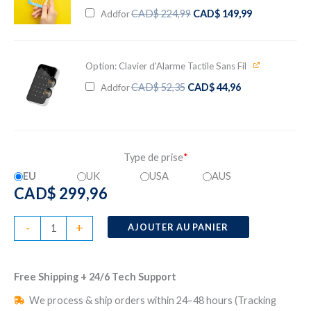
Le
Le
CAD$
224,99
CAD$
149,99
Add
for
prix
prix
initial
actuel
était :
est :
CAD$ 224,99.
CAD$ 149,99
Option: Clavier d'Alarme Tactile Sans Fil
Le
Le
CAD$
52,35
CAD$
44,96
Add
for
prix
prix
initial
actuel
était :
est :
CAD$ 52,35.
CAD$ 44,96.
Type de prise
*
EU
UK
USA
AUS
CAD$
299,96
quantité
-
+
AJOUTER AU PANIER
de
Kit
Free Shipping + 24/6 Tech Support
Alarme
Sans
We process & ship orders within 24–48 hours (Tracking