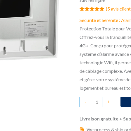
prix
(
5
avis client
initial
Noté
5
4.80
Sécurité et Sérénité : A
sur 5
était :
basé sur
Protection Totale pour Vo
notations
client
Offrez-vous la tranquillité
149,99 
4G+
. Conçu pour protéger
système d’alarme avancé v
technologie Wifi, il permet
de câblage complexe. Avec
et gérer votre système de 
logement et bureau est to
quantité
-
+
de
Sécurité
Livraison gratuite + Su
et
We process & ship ord