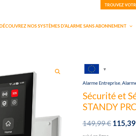
TROUVEZ VOTR
initial
était :
149,99 
DÉCOUVREZ NOS SYSTÈMES D’ALARME SANS ABONNEMENT
Alarme Entreprise
,
Alarm
Sécurité et S
STANDY PR
Le
149,99
€
115,3
suivi en ligne