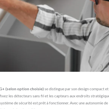
G+ (selon option choisie)
se distingue par son design compact et 
nt : fixez les détecteurs sans fil et les capteurs aux endroits straté
re système de sécurité est prêt à fonctionner. Avec une autonomie de