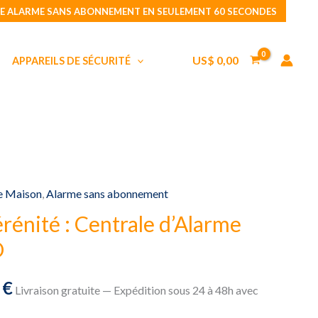
E ALARME SANS ABONNEMENT EN SEULEMENT 60 SECONDES
Sécurité
actuel
et
est :
Sérénité
€.
115,39 €.
US$
0,00
APPAREILS DE SÉCURITÉ
:
Centrale
d'Alarme
STANDY
PRO
e Maison
,
Alarme sans abonnement
érénité : Centrale d’Alarme
O
Le
9
€
Livraison gratuite — Expédition sous 24 à 48h avec