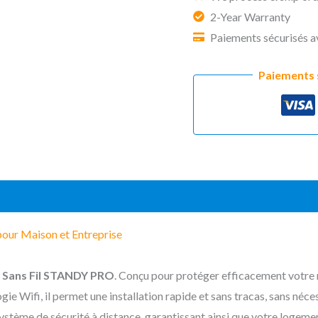
Sérénité
2-Year Warranty
:
Paiements sécurisés a
Centrale
d'Alarme
Paiements 
STANDY
PRO
is (5)
pour Maison et Entreprise
e Sans Fil STANDY PRO
. Conçu pour protéger efficacement votre 
gie Wifi, il permet une installation rapide et sans tracas, sans néc
ystème de sécurité à distance, garantissant ainsi que votre logeme