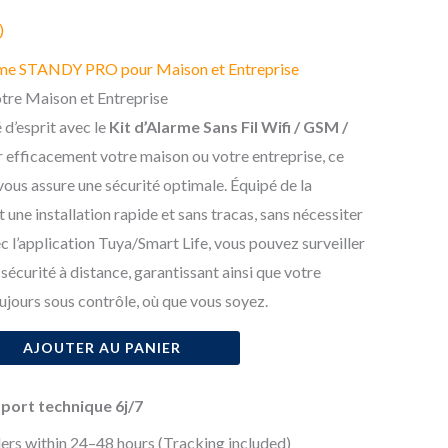
prix
)
actuel
larme STANDY PRO pour Maison et Entreprise
est :
tre Maison et Entreprise
 d’esprit avec le
Kit d’Alarme Sans Fil Wifi / GSM /
€.
115,39 €.
 efficacement votre maison ou votre entreprise, ce
ous assure une sécurité optimale. Équipé de la
 une installation rapide et sans tracas, sans nécessiter
 l’application Tuya/Smart Life, vous pouvez surveiller
sécurité à distance, garantissant ainsi que votre
ujours sous contrôle, où que vous soyez.
AJOUTER AU PANIER
pport technique 6j/7
ers within 24–48 hours (Tracking included)