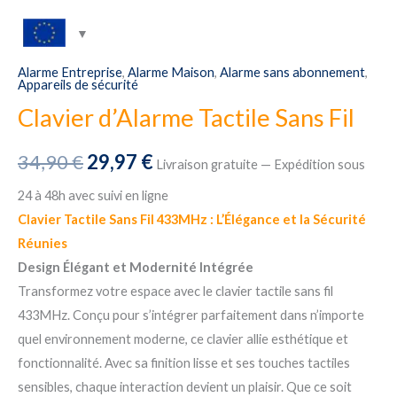
Alarme Entreprise
,
Alarme Maison
,
Alarme sans abonnement
,
Appareils de sécurité
Clavier d’Alarme Tactile Sans Fil
Le
Le
34,90
€
29,97
€
Livraison gratuite — Expédition sous
prix
prix
24 à 48h avec suivi en ligne
Clavier Tactile Sans Fil 433MHz : L’Élégance et la Sécurité
initial
actuel
Réunies
était :
est :
Design Élégant et Modernité Intégrée
Transformez votre espace avec le clavier tactile sans fil
34,90 €.
29,97 €.
433MHz. Conçu pour s’intégrer parfaitement dans n’importe
quel environnement moderne, ce clavier allie esthétique et
fonctionnalité. Avec sa finition lisse et ses touches tactiles
sensibles, chaque interaction devient un plaisir. Que ce soit