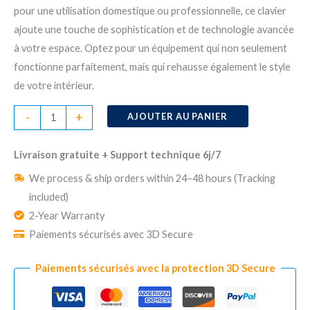
pour une utilisation domestique ou professionnelle, ce clavier
ajoute une touche de sophistication et de technologie avancée
à votre espace. Optez pour un équipement qui non seulement
fonctionne parfaitement, mais qui rehausse également le style
de votre intérieur.
quantité
-
+
AJOUTER AU PANIER
de
Clavier
Livraison gratuite + Support technique 6j/7
d'Alarme
We process & ship orders within 24–48 hours (Tracking
Tactile
included)
Sans
2-Year Warranty
Fil
Paiements sécurisés avec 3D Secure
Paiements sécurisés avec la protection 3D Secure