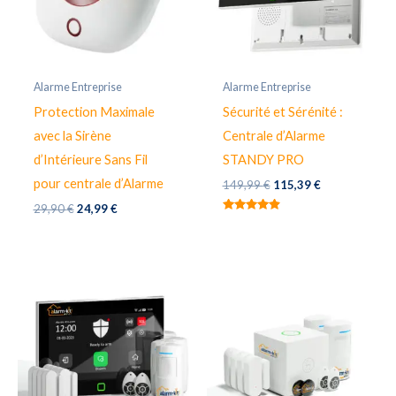
Alarme Entreprise
Alarme Entreprise
Protection Maximale
Sécurité et Sérénité :
avec la Sirène
Centrale d’Alarme
d’Intérieure Sans Fil
STANDY PRO
pour centrale d’Alarme
Le
Le
149,99
€
115,39
€
prix
prix
Le
Le
29,90
€
24,99
€
initial
actuel
Note
prix
prix
était :
est :
4.80
initial
actuel
sur 5
149,99 €.
115,39 €.
était :
est :
29,90 €.
24,99 €.