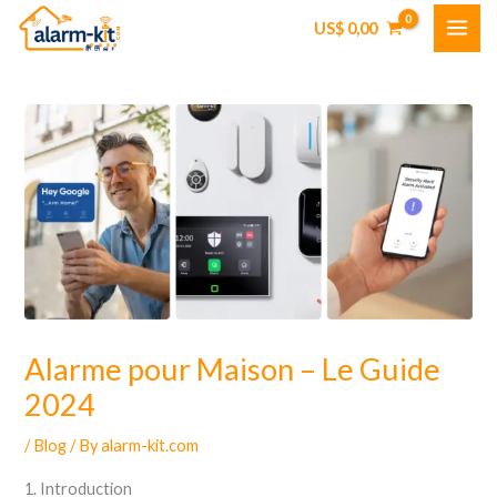
Skip
US$
0,00
to
content
Alarme pour Maison – Le Guide
2024
/
Blog
/ By
alarm-kit.com
1. Introduction